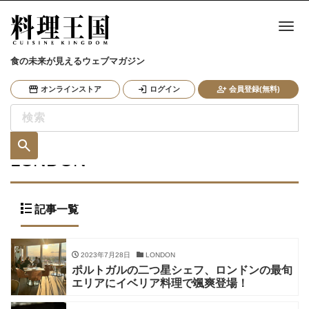
ナ
食の未来が見えるウェブマガジン
オンラインストア
ログイン
会員登録(無料)
LONDON
記事一覧
2023年7月28日
LONDON
ポルトガルの二つ星シェフ、ロンドンの最旬
エリアにイベリア料理で颯爽登場！