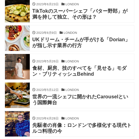
2023年6月23日
LONDON
TikTokのスーパーシェフ「バター野郎」が
満を持して独立、その形は？
2023年6月9日
LONDON
UKドリーム・チームが手がける「Dorian」
が指し示す業界の行方
2023年5月26日
LONDON
食材、厨房、技のすべてを「見せる」モダ
ン・ブリティッシュBehind
2023年5月12日
LONDON
世界の一流シェフに開かれたCarouselとい
う国際舞台
2023年4月28日
LONDON
先駆者の肖像：ロンドンで多様化する現代ト
ルコ料理の今