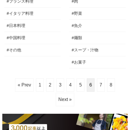
#フランス料理
#肉
#イタリア料理
#野菜
#日本料理
#魚介
#中国料理
#麺類
#その他
#スープ・汁物
#お菓子
« Prev
1
2
3
4
5
6
7
8
Next »