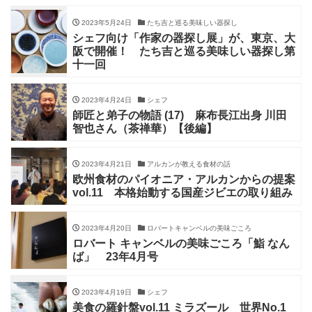
2023年5月24日
たち吉と巡る美味しい器探し
シェフ向け「作家の器探し展」が、東京、大
阪で開催！ たち吉と巡る美味しい器探し第
十一回
2023年4月24日
シェフ
師匠と弟子の物語 (17) 麻布長江出身 川田
智也さん（茶禅華）【後編】
2023年4月21日
アルカンが教える食材の話
欧州食材のパイオニア・アルカンからの提案
vol.11 本格始動する国産ジビエの取り組み
2023年4月20日
ロバートキャンベルの美味ごころ
ロバート キャンベルの美味ごころ「鮨 なん
ば」 23年4月号
2023年4月19日
シェフ
美食の羅針盤vol.11 ミラズール 世界No.1