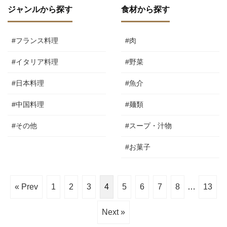
ジャンルから探す
食材から探す
#フランス料理
#肉
#イタリア料理
#野菜
#日本料理
#魚介
#中国料理
#麺類
#その他
#スープ・汁物
#お菓子
« Prev
1
2
3
4
5
6
7
8
…
13
Next »