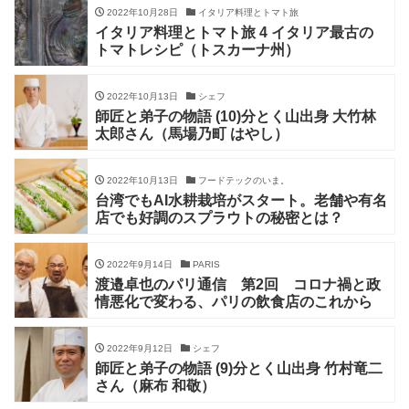
2022年10月28日
イタリア料理とトマト旅
イタリア料理とトマト旅 4 イタリア最古の
トマトレシピ（トスカーナ州）
2022年10月13日
シェフ
師匠と弟子の物語 (10)分とく山出身 大竹林
太郎さん（馬場乃町 はやし）
2022年10月13日
フードテックのいま。
台湾でもAI水耕栽培がスタート。老舗や有名
店でも好調のスプラウトの秘密とは？
2022年9月14日
PARIS
渡邉卓也のパリ通信 第2回 コロナ禍と政
情悪化で変わる、パリの飲食店のこれから
2022年9月12日
シェフ
師匠と弟子の物語 (9)分とく山出身 竹村竜二
さん（麻布 和敬）