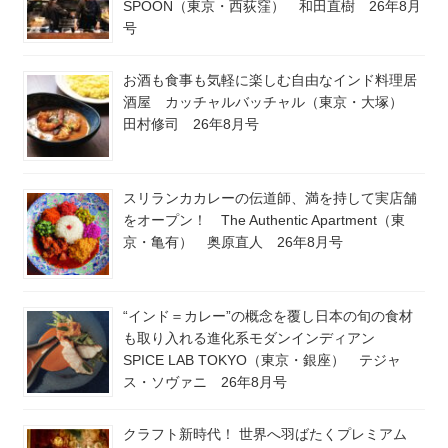
SPOON（東京・西荻窪） 和田直樹 26年8月
号
お酒も食事も気軽に楽しむ自由なインド料理居
酒屋 カッチャルバッチャル（東京・大塚）
田村修司 26年8月号
スリランカカレーの伝道師、満を持して実店舗
をオープン！ The Authentic Apartment（東
京・亀有） 奥原直人 26年8月号
“インド＝カレー”の概念を覆し日本の旬の食材
も取り入れる進化系モダンインディアン
SPICE LAB TOKYO（東京・銀座） テジャ
ス・ソヴァニ 26年8月号
クラフト新時代！ 世界へ羽ばたくプレミアム