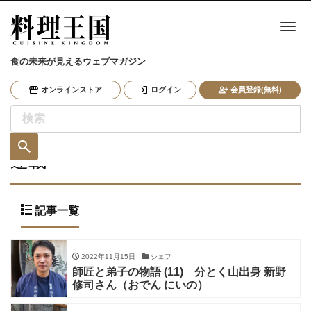
ナ
食の未来が見えるウェブマガジン
オンラインストア
ログイン
会員登録(無料)
連載
記事一覧
2022年11月15日
シェフ
師匠と弟子の物語 (11) 分とく山出身 新野
修司さん（おでん にいの）