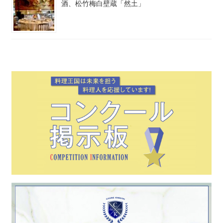
酒、松竹梅白壁蔵「然土」