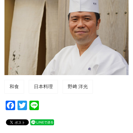
和食
日本料理
野﨑 洋光
F
T
Li
a
wi
n
c
tt
e