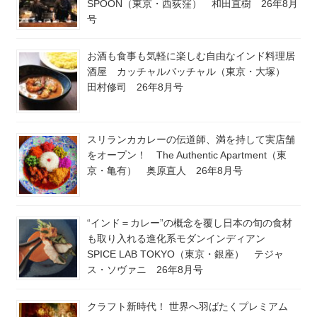
SPOON（東京・西荻窪） 和田直樹 26年8月
号
お酒も食事も気軽に楽しむ自由なインド料理居
酒屋 カッチャルバッチャル（東京・大塚）
田村修司 26年8月号
スリランカカレーの伝道師、満を持して実店舗
をオープン！ The Authentic Apartment（東
京・亀有） 奥原直人 26年8月号
“インド＝カレー”の概念を覆し日本の旬の食材
も取り入れる進化系モダンインディアン
SPICE LAB TOKYO（東京・銀座） テジャ
ス・ソヴァニ 26年8月号
クラフト新時代！ 世界へ羽ばたくプレミアム