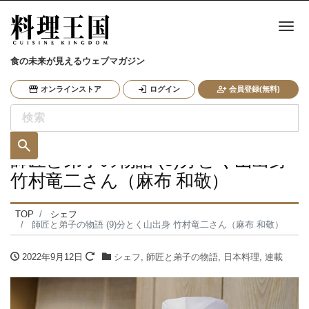
ナ
食の未来が見えるウェブマガジン
オンラインストア
ログイン
会員登録(無料)
師匠と弟子の物語 (9)分とく山出身
竹村竜二さん（麻布 和敬）
TOP
シェフ
師匠と弟子の物語 (9)分とく山出身 竹村竜二さん（麻布 和敬）
2022年9月12日
シェフ
,
師匠と弟子の物語
,
日本料理
,
連載