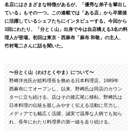
e
er
名店にはさまざまな特徴があるが、「優秀な弟子を輩出し
b
ている」もその一つ。この連載では「ある店」から卒業後
o
に活躍しているシェフたちにインタビューする。今回から
o
3回にわたり、「分とく山」出身で今は自店構える3名の料
k
理人が登場。初回は東京・西麻布「麻布 和敬」の主人、
竹村竜二さんに話を聞いた。
〜分とく山（わけとくやま）について〜
野﨑洋光氏が総料理長を務める日本料理店。1989年
西麻布にてオープンし、以来、野﨑氏は同店のカウン
ターに立ち続ける。店はその後広尾に移転。野﨑氏は
日本料理の伝統を親しみやすく伝える活動に尽力し、
メディアでも幅広く活躍。誠実で温厚な人柄でも知ら
れ、長年にわたり料理界の第一線を走り続ける。