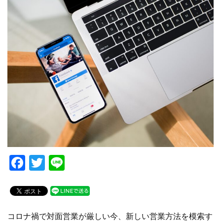
F
T
Li
a
wi
n
c
tt
e
e
er
コロナ禍で対面営業が厳しい今、新しい営業方法を模索す