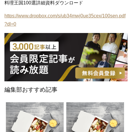
料理王国100選詳細資料ダウンロード
https://www.dropbox.com/s/ub34mwj0ue35cex/100sen.pdf
?dl=0
編集部おすすめ記事