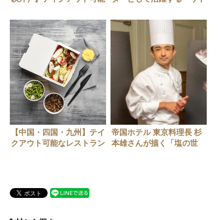
なレストラン情報（随時更
タカ」が見た中国の今
新中）
【中国・四国・九州】テイ
帝国ホテル 東京料理長 杉
クアウト可能なレストラン
本雄さんが描く「塩の世
情報（随時更新中）
界」