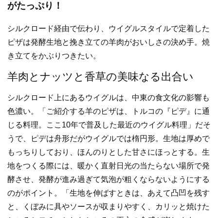
がたっぷり！
シルクロード経由で伝わり、ウイグルスタイルで定着した
ピザは発酵生地と挽き立ての羊肉がおいしさの決め手。焼
き立てをかぶりつきたい。
羊肉とナッツと香草の美味なる出合い
シルクロード上にあるウイグルは、中東の食文化の影響も
色濃い。「ご紹介する羊のピザは、トルコの『ピデ』に通
じる料理。ここ10年で普及した最近のウイグル料理」だそ
うで、ピデは舟形だがウイグルでは楕円形。生地は厚めで
もっちりしており、ほんのりとした甘さにほっとする。生
地をつくる際には、暖かく直射日光の当たらない場所で発
酵させ、発酵が進み過ぎて気泡が粗くならないようにする
のがポイント。「生地を伸ばすときは、あえて凸凹を残す
と、くぼみに具やソースが収まりやすく、カリッと焼けた