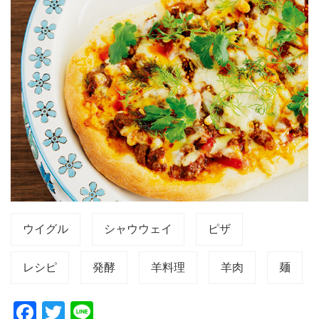
ウイグル
シャウウェイ
ピザ
レシピ
発酵
羊料理
羊肉
麺
F
T
Li