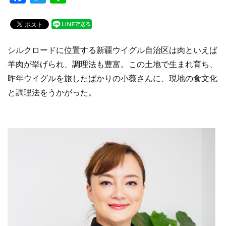
a
wi
n
c
tt
e
e
er
シルクロードに位置する新疆ウイグル自治区は肉といえば
b
羊肉が挙げられ、調理法も豊富。この土地で生まれ育ち、
o
昨年ウイグルを旅したばかりの小薇さんに、現地の食文化
o
と調理法をうかがった。
k