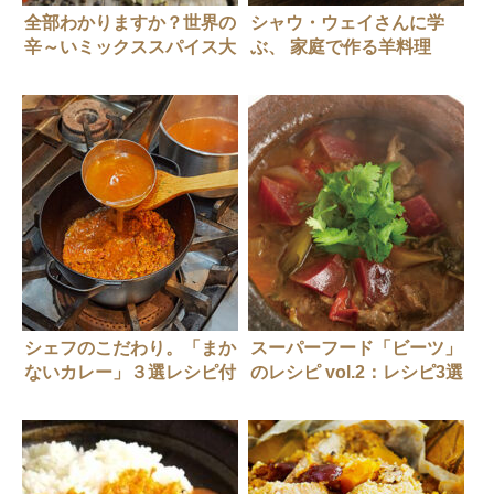
全部わかりますか？世界の
シャウ・ウェイさんに学
辛～いミックススパイス大
ぶ、 家庭で作る羊料理
全
#1 「丁丁炒麺（ディンデ
ィンチャオミェン）」
シェフのこだわり。「まか
スーパーフード「ビーツ」
ないカレー」３選レシピ付
のレシピ vol.2：レシピ3選
き！！