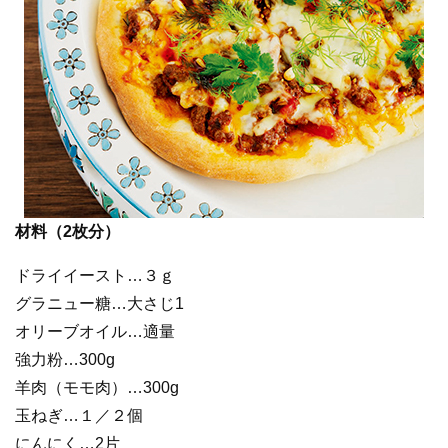
材料（2枚分）
ドライイースト…３ｇ
グラニュー糖…大さじ1
オリーブオイル…適量
強力粉…300g
羊肉（モモ肉）…300g
玉ねぎ…１／２個
にんにく…2片