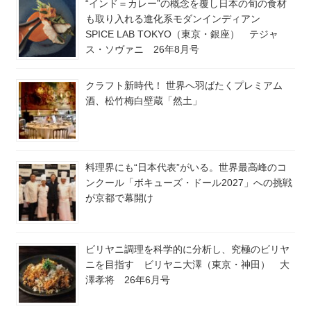
“インド＝カレー”の概念を覆し日本の旬の食材
も取り入れる進化系モダンインディアン
SPICE LAB TOKYO（東京・銀座） テジャ
ス・ソヴァニ 26年8月号
クラフト新時代！ 世界へ羽ばたくプレミアム
酒、松竹梅白壁蔵「然土」
料理界にも“日本代表”がいる。世界最高峰のコ
ンクール「ボキューズ・ドール2027」への挑戦
が京都で幕開け
ビリヤニ調理を科学的に分析し、究極のビリヤ
ニを目指す ビリヤニ大澤（東京・神田） 大
澤孝将 26年6月号