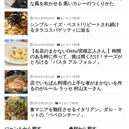
な風を吹かせる 黒いカレーのつくりかた
2021年2月20日
#イタリア料理
シンプル・イズ・ベスト!リピートされ続け
るタラコスパゲッティに迫る
2021年2月20日
#イタリア料理
【名店のまかないOstu/宮根正人さん 】時間
のある時に作って、後は焼くだけ！チーズが
とろける「パスタ アル フォルノ」
2021年2月11日
#イタリア料理
店でいちばん料理の上手な者がまかないを作
るのがルール ラッセ 村山太一さん
2021年2月1日
#イタリア料理
食マニアを熱狂させるイタリアン。ダル・マ
ットの「ペペロンチーノ」
ジャンルから探す
食材から探す