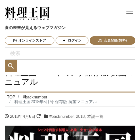
ナ
食の未来が見えるウェブマガジン
オンラインストア
ログイン
会員登録(無料)
料理王国2018年5月号 保存版 抗菌マ
ニュアル
TOP
#backnumber
料理王国2018年5月号 保存版 抗菌マニュアル
2018年4月6日
#backnumber
,
2018
,
本誌一覧