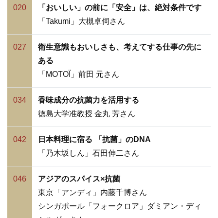
020
「おいしい」の前に「安全」は、絶対条件です
「Takumi」大槻卓伺さん
027
衛生意識もおいしさも、考えてする仕事の先に
ある
「MOTOÏ」前田 元さん
034
香味成分の抗菌力を活用する
徳島大学准教授 金丸 芳さん
042
日本料理に宿る 「抗菌」のDNA
「乃木坂しん」石田伸二さん
046
アジアのスパイス×抗菌
東京「アンディ」内藤千博さん
シンガポール「フォークロア」ダミアン・ディ