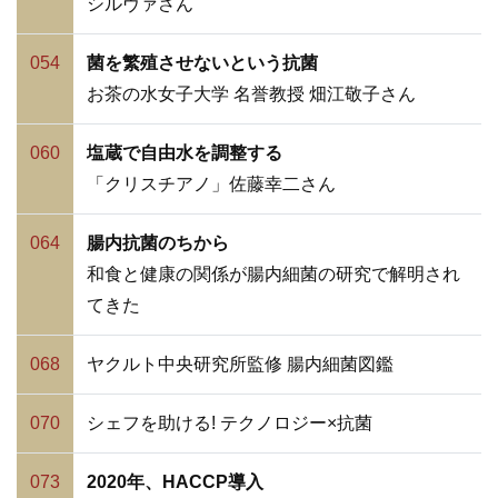
シルヴァさん
054
菌を繁殖させないという抗菌
お茶の水女子大学 名誉教授 畑江敬子さん
060
塩蔵で自由水を調整する
「クリスチアノ」佐藤幸二さん
064
腸内抗菌のちから
和食と健康の関係が腸内細菌の研究で解明され
てきた
068
ヤクルト中央研究所監修 腸内細菌図鑑
070
シェフを助ける! テクノロジー×抗菌
073
2020年、HACCP導入