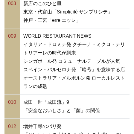
003
新店のこのひと皿
東京・代官山「Simplicité サンプリシテ」
神戸・三宮「erre エッレ」
009
WORLD RESTAURANT NEWS
イタリア・ドロミテ発 クチーナ・ミクロ・テリ
トリアーレの時代が到来
シンガポール発 コミューナルテーブルが人気
スペイン・バルセロナ発 「暗号」を意味する店
オーストラリア・メルボルン発 ローカルレスト
ランの成熟
010
成田一世「成田流」9
「安全なおいしさ」と「菌」の関係
012
増井千尋のパリ発