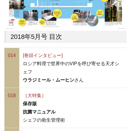
2018年5月号 目次
014
[巻頭インタビュー]
ロシア料理で世界中のVIPを呼び寄せる天才シ
ェフ
ウラジミール・ムーヒン
さん
018
［大特集］
保存版
抗菌マニュアル
シェフの衛生管理術