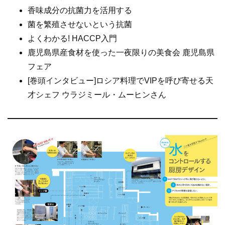
k
香味成分の抗菌力を活用する
菌を繁殖させないという抗菌
よくわかる! HACCP入門
鹿児島県産食材を使った一夜限りの美食会 鹿児島県
フェア
[巻頭インタビュー]ロシア料理でVIPを呼び寄せる天
才シェフ ウラジミール・ムーヒンさん