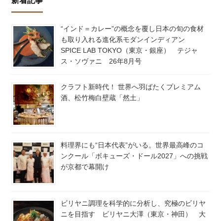
新着記事
“インド＝カレー”の概念を覆し日本の旬の食材
も取り入れる進化系モダンインディアン
SPICE LAB TOKYO（東京・銀座） テジャ
ス・ソヴァニ 26年8月号
クラフト新時代！ 世界へ羽ばたくプレミアム
酒、松竹梅白壁蔵「然土」
料理界にも“日本代表”がいる。世界最高峰のコ
ンクール「ボキューズ・ドール2027」への挑戦
が京都で幕開け
ビリヤニ調理を科学的に分析し、究極のビリヤ
ニを目指す ビリヤニ大澤（東京・神田） 大