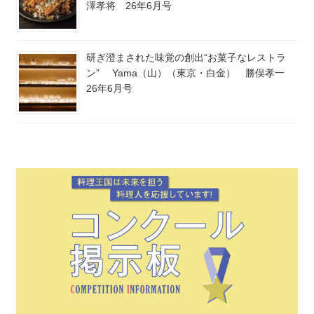
澤孝将 26年6月号
研ぎ澄まされた味覚の創出“お菓子なレストラ
ン” Yama（山）（東京・白金） 勝俣孝一
26年6月号