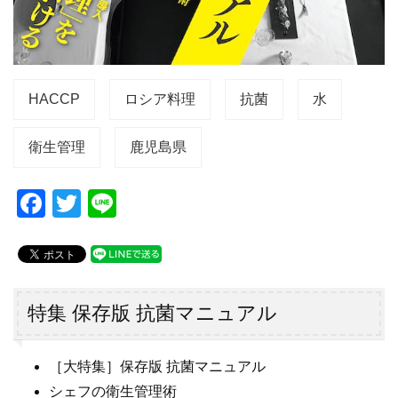
HACCP
ロシア料理
抗菌
水
衛生管理
鹿児島県
F
T
Li
a
wi
n
c
tt
e
e
er
b
特集 保存版 抗菌マニュアル
o
o
［大特集］保存版 抗菌マニュアル
シェフの衛生管理術