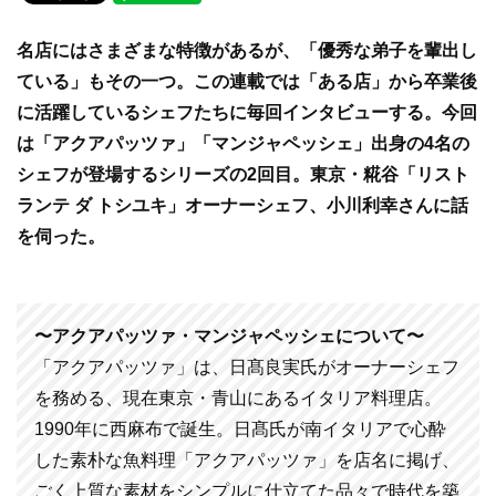
c
tt
e
e
er
名店にはさまざまな特徴があるが、「優秀な弟子を輩出し
b
ている」もその一つ。この連載では「ある店」から卒業後
o
に活躍しているシェフたちに毎回インタビューする。今回
o
は「アクアパッツァ」「マンジャペッシェ」出身の4名の
k
シェフが登場するシリーズの2回目。東京・糀谷「リスト
ランテ ダ トシユキ」オーナーシェフ、小川利幸さんに話
を伺った。
〜アクアパッツァ・マンジャペッシェについて〜
「アクアパッツァ」は、日髙良実氏がオーナーシェフ
を務める、現在東京・青山にあるイタリア料理店。
1990年に西麻布で誕生。日髙氏が南イタリアで心酔
した素朴な魚料理「アクアパッツァ」を店名に掲げ、
ごく上質な素材をシンプルに仕立てた品々で時代を築