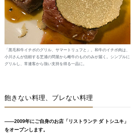
「黒毛和牛イチボのグリル、サマートリュフと」。和牛のイチボ肉は、
小川さんが信頼する芝浦の問屋から雌牛のもののみが届く。シンプルに
グリルし、常連客から強い支持を得る一品に。
飽きない料理、ブレない料理
—
—
2009年にご自身のお店「リストランテ ダ トシユキ」
をオープンします。