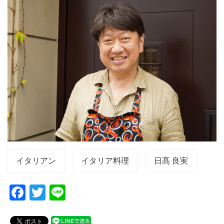
イタリアン
イタリア料理
日髙 良実
F
T
Li
a
wi
n