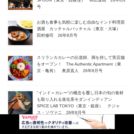
号
お酒も食事も気軽に楽しむ自由なインド料理居
酒屋 カッチャルバッチャル（東京・大塚）
田村修司 26年8月号
スリランカカレーの伝道師、満を持して実店舗
をオープン！ The Authentic Apartment（東
京・亀有） 奥原直人 26年8月号
“インド＝カレー”の概念を覆し日本の旬の食材
も取り入れる進化系モダンインディアン
SPICE LAB TOKYO（東京・銀座） テジャ
ス・ソヴァニ 26年8月号
クラフト新時代！ 世界へ羽ばたくプレミアム