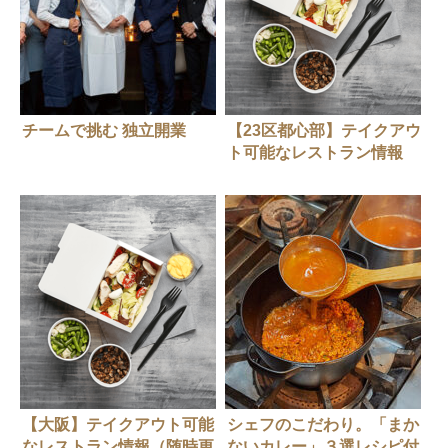
チームで挑む 独立開業
【23区都心部】テイクアウ
ト可能なレストラン情報
（随時更新中）
【大阪】テイクアウト可能
シェフのこだわり。「まか
なレストラン情報（随時更
ないカレー」３選レシピ付