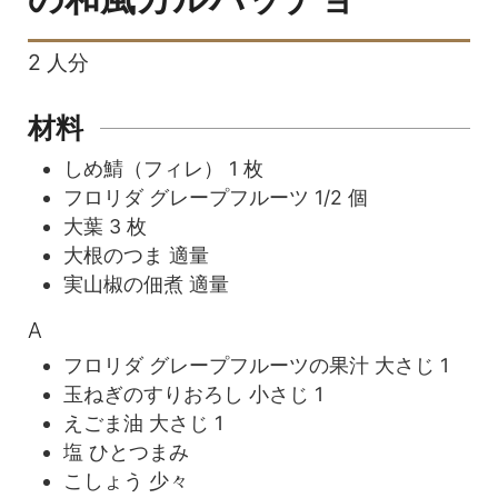
2
人分
材料
しめ鯖（フィレ）
1
枚
フロリダ グレープフルーツ
1/2
個
大葉
3
枚
大根のつま
適量
実山椒の佃煮
適量
A
フロリダ グレープフルーツの果汁
大さじ
1
玉ねぎのすりおろし
小さじ
1
えごま油
大さじ
1
塩
ひとつまみ
こしょう
少々