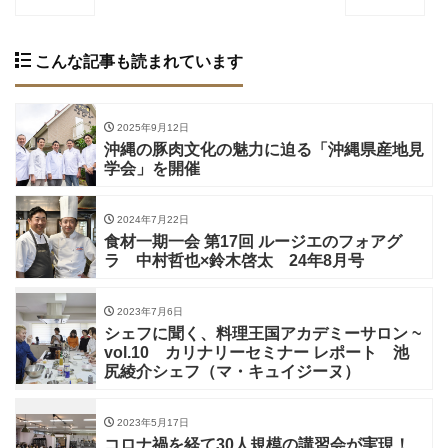
こんな記事も読まれています
2025年9月12日
沖縄の豚肉文化の魅力に迫る「沖縄県産地見
学会」を開催
2024年7月22日
食材一期一会 第17回 ルージエのフォアグ
ラ 中村哲也×鈴木啓太 24年8月号
2023年7月6日
シェフに聞く、料理王国アカデミーサロン ~
vol.10 カリナリーセミナー レポート 池
尻綾介シェフ（マ・キュイジーヌ）
2023年5月17日
コロナ禍を経て30人規模の講習会が実現！