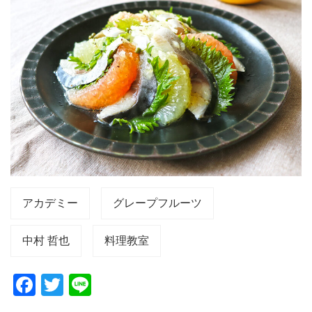
アカデミー
グレープフルーツ
中村 哲也
料理教室
F
T
Li
a
wi
n