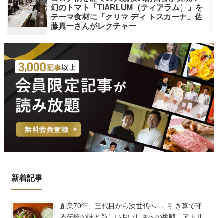
幻のトマト「TIARLUM（ティアラム）」を
テーマ食材に「クリマ ディ トスカーナ」佐
藤真一さんがレクチャー
新着記事
創業70年、三代目から次世代へ─。引き算で守
る伝統の味と新しいおいしさへの挑戦 アトリ