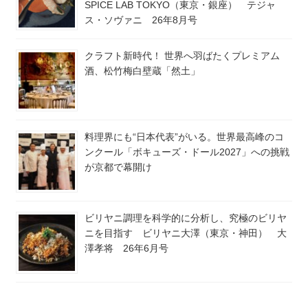
SPICE LAB TOKYO（東京・銀座） テジャ
ス・ソヴァニ 26年8月号
クラフト新時代！ 世界へ羽ばたくプレミアム
酒、松竹梅白壁蔵「然土」
料理界にも“日本代表”がいる。世界最高峰のコ
ンクール「ボキューズ・ドール2027」への挑戦
が京都で幕開け
ビリヤニ調理を科学的に分析し、究極のビリヤ
ニを目指す ビリヤニ大澤（東京・神田） 大
澤孝将 26年6月号