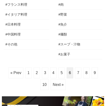
#フランス料理
#肉
#イタリア料理
#野菜
#日本料理
#魚介
#中国料理
#麺類
#その他
#スープ・汁物
#お菓子
« Prev
1
2
3
4
5
6
7
8
9
10
Next »