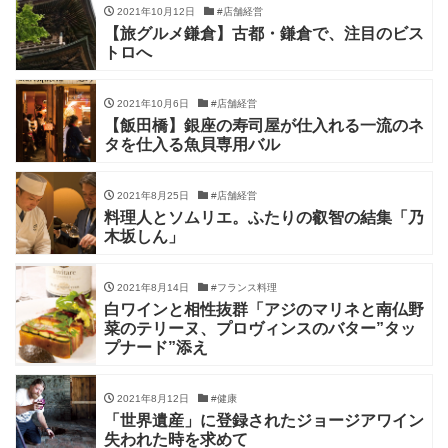
2021年10月12日
#店舗経営
【旅グルメ鎌倉】古都・鎌倉で、注目のビス
トロへ
2021年10月6日
#店舗経営
【飯田橋】銀座の寿司屋が仕入れる一流のネ
タを仕入る魚貝専用バル
2021年8月25日
#店舗経営
料理人とソムリエ。ふたりの叡智の結集「乃
木坂しん」
2021年8月14日
#フランス料理
白ワインと相性抜群「アジのマリネと南仏野
菜のテリーヌ、プロヴィンスのバター”タッ
プナード”添え
2021年8月12日
#健康
「世界遺産」に登録されたジョージアワイン
失われた時を求めて