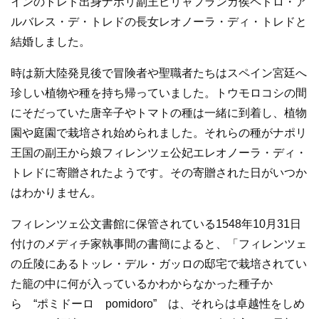
インのトレド出身ナポリ副王ビリャフランカ侯ペドロ・ア
ルバレス・デ・トレドの長女レオノーラ・ディ・トレドと
結婚しました。
時は新大陸発見後で冒険者や聖職者たちはスペイン宮廷へ
珍しい植物や種を持ち帰っていました。トウモロコシの間
にそだっていた唐辛子やトマトの種は一緒に到着し、植物
園や庭園で栽培され始められました。それらの種がナポリ
王国の副王から娘フィレンツェ公妃エレオノーラ・ディ・
トレドに寄贈されたようです。その寄贈された日がいつか
はわかりません。
フィレンツェ公文書館に保管されている1548年10月31日
付けのメディチ家執事間の書簡によると、「フィレンツェ
の丘陵にあるトッレ・デル・ガッロの邸宅で栽培されてい
た籠の中に何が入っているかわからなかった種子か
ら “ポミドーロ pomidoro” は、それらは卓越性をしめ