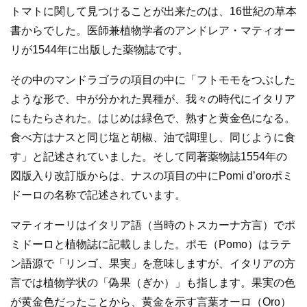
トマトに関して見つけることが出来たのは、16世紀の草本
書からでした。医師兼植物学者のアンドレア・マティオー
リが1544年に出版した薬物誌です。
その中のマンドラゴラの項目の中に「フトモモをつぶした
ような形で、中が分かれた異種が、我々の時代にイタリア
にもたらされた。はじめは緑色で、熟すと黄金色になる。
食べ方はナスと同じ塩と胡椒、油で調理し、同じように食
す」と記述されていました。そして同著薬物誌1554年の
図版入り改訂版からは、ナスの項目の中にPomi d’oroポミ
ドーロの名称で記述されています。
マティオーリはイタリア語（当時のトスカーナ方言）でポ
ミドーロと植物誌に記載しました。ポモ（Pomo）はラテ
ン語源で「リンゴ、果実」を意味しますが、イタリアの方
言では植物学状の「偽果（ぎか）」も指します。果実の色
が黄金色だったことから、黄金を示す言葉オーロ（Oro）