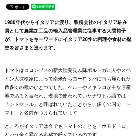
c
tt
e
e
er
1980年代からイタリアに渡り、製粉会社のイタリア駐在
b
員として農業加工品の輸入品管理業に従事する大隈裕子
o
が、トマトをキーワードにイタリア20州の料理や食材の歴
o
史を皆さまと巡ります。
k
トマトはコロンブスの新大陸発見以降ポルトガル人やスペ
イン人探検家によって南米からヨーロッパに持ち帰られた
数多くの種のひとつでした。ペルーやメキシコが主な原産
地であると言われ、現地で使われていたナワトル語では
「シトマトル」と呼ばれていたことから、多くの国で「ト
マト」と名前がつけられています。
ところがイタリアは今でもトマトのことを「ポモドーロ」
という全く異なる名称で呼んでいるのです。