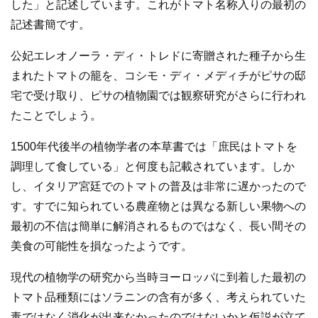
した」と記述しています。これがトマト名称入りの最初の
記述書簡です。
公妃エレオノーラ・ディ・トレドに寄贈された種子から生
まれたトマトの籠を、コシモ・ディ・メディチがピサの邸
宅で受け取り、ピサの植物園では観察研究がさらに行われ
たことでしょう。
1500年代後半の植物学者の本草書では「庶民はトマトを
調理して食している」と何度も記載されています。しか
し、イタリア宮廷でのトマトの普及は非常に遅かったので
す。すでに知られている農産物とは異なる新しい果物への
最初の不信は簡単に解消されるものではなく、長い間その
美食の可能性を損なったようです。
現代の植物学の研究から当時ヨーロッパに到着した最初の
トマト品種類にはソラニンの含有が多く、考えられていた
毒ではなく消化が出来なかったのではないかと仮説が立て