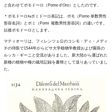
と合わせてポモドーロ（Pomo d’Oro）としたのです。
＊ポモドーロ⇆ポミドーロ表記は、ポモ（Pomo 単数男性
形容名詞）とポミ（Pomi 複数男性形容詞）の違いです。
以後ポモドーロとします。
マティオーリは、フィレンツェ公のコシモ・ディ・メディ
チの侍医で1544年からピサ大学植物学教授および園長の
ルッカ・ギーニと交流がありました。新大陸から運ばれた
新種の植物や種の栽培記録を書簡として送りあっていまし
た。