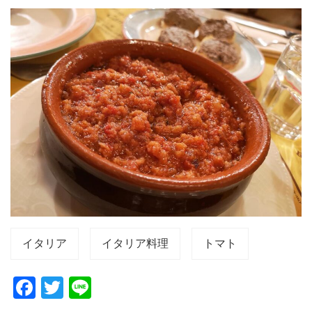
イタリア
イタリア料理
トマト
F
T
Li
a
wi
n