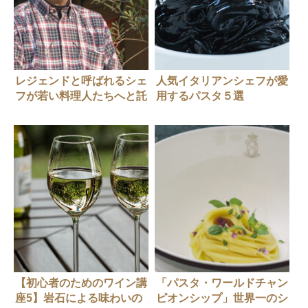
レジェンドと呼ばれるシェ
人気イタリアンシェフが愛
フが若い料理人たちへと託
用するパスタ５選
す願い
【初心者のためのワイン講
「パスタ・ワールドチャン
座5】岩石による味わいの
ピオンシップ」世界一のシ