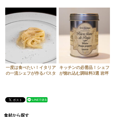
違い
ェフが愛するパスタ
一度は食べたい！イタリア
キッチンの必需品！シェフ
の一流シェフが作るパスタ
が惚れ込む調味料3選 岩坪
「リンブート」（トスカー
滋さん（イル プレージ
ナ州）
ョ）
食材から探す