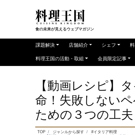
食の未来が見えるウェブマガジン
課題解決
店舗紹介
シェフ
料
料理王国の活動・取組
会員限定記事
【動画レシピ】タ
命！失敗しないペ
ための３つの工夫
TOP
ジャンルから探す
#イタリア料理