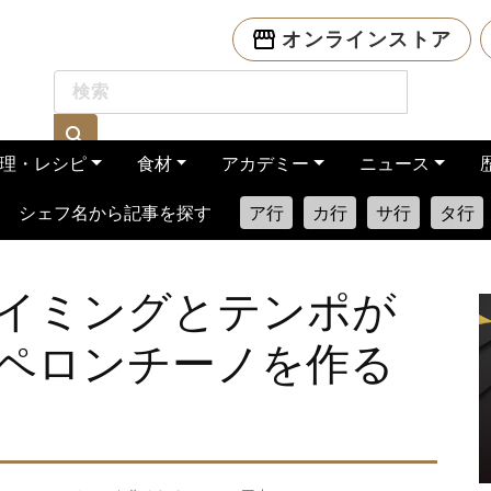
オンラインストア
理・レシピ
食材
アカデミー
ニュース
シェフ名から記事を探す
ア行
カ行
サ行
タ行
イミングとテンポが
ペロンチーノを作る