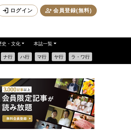
ログイン
会員登録(無料)
歴史・文化
本誌一覧
ナ行
ハ行
マ行
ヤ行
ラ・ワ行