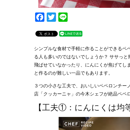
F
T
Li
a
wi
n
c
tt
e
e
er
シンプルな食材で手軽に作ることができるペ
b
る人も多いのではないでしょうか？ ササっと
o
飛ばせていなかったり、にんにくが焦げてし
o
と作るのが難しい一品でもあります。
k
３つの小さな工夫で、おいしいペペロンチー
店「クッカーニャ」の今木シェフが絶品ペペ
【工夫①：にんにくは均