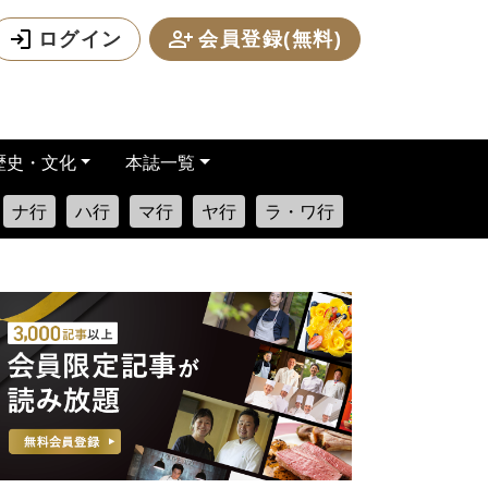
ログイン
会員登録(無料)
歴史・文化
本誌一覧
ナ行
ハ行
マ行
ヤ行
ラ・ワ行