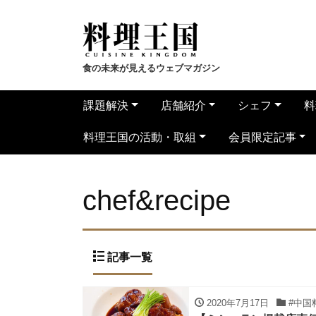
食の未来が見えるウェブマガジン
課題解決
店舗紹介
シェフ
料
料理王国の活動・取組
会員限定記事
chef&recipe
記事一覧
2020年7月17日
#中国