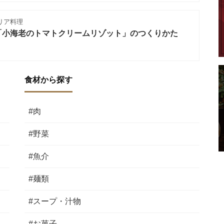
リア料理
「小海老のトマトクリームリゾット」のつくりかた
食材から探す
#肉
#野菜
#魚介
#麺類
#スープ・汁物
#お菓子