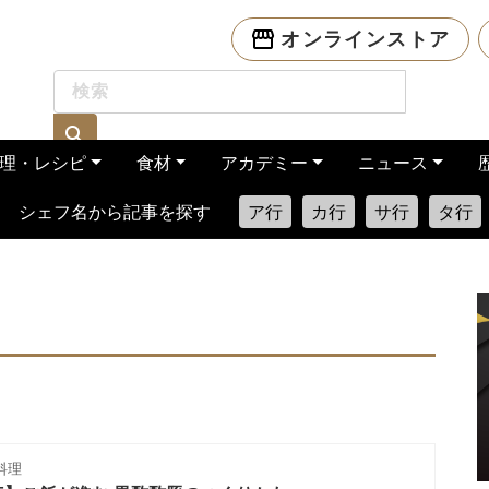
オンラインストア
理・レシピ
食材
アカデミー
ニュース
シェフ名から記事を探す
ア行
カ行
サ行
タ行
料理