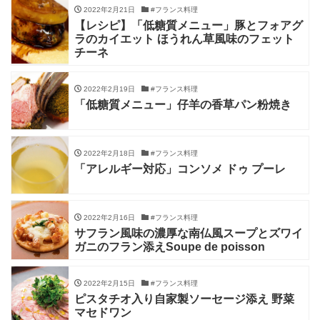
2022年2月21日
#フランス料理
【レシピ】「低糖質メニュー」豚とフォアグ
ラのカイエット ほうれん草風味のフェット
チーネ
2022年2月19日
#フランス料理
「低糖質メニュー」仔羊の香草パン粉焼き
2022年2月18日
#フランス料理
「アレルギー対応」コンソメ ドゥ プーレ
2022年2月16日
#フランス料理
サフラン風味の濃厚な南仏風スープとズワイ
ガニのフラン添えSoupe de poisson
2022年2月15日
#フランス料理
ピスタチオ入り自家製ソーセージ添え 野菜
マセドワン