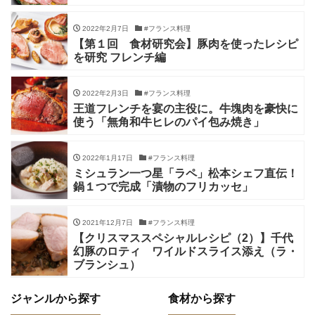
2022年2月7日
#フランス料理
【第１回 食材研究会】豚肉を使ったレシピ
を研究 フレンチ編
2022年2月3日
#フランス料理
王道フレンチを宴の主役に。牛塊肉を豪快に
使う「無角和牛ヒレのパイ包み焼き」
2022年1月17日
#フランス料理
ミシュラン一つ星「ラペ」松本シェフ直伝！
鍋１つで完成「漬物のフリカッセ」
2021年12月7日
#フランス料理
【クリスマススペシャルレシピ（2）】千代
幻豚のロティ ワイルドスライス添え（ラ・
ブランシュ）
ジャンルから探す
食材から探す