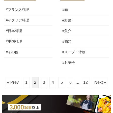
#フランス料理
#肉
#イタリア料理
#野菜
#日本料理
#魚介
#中国料理
#麺類
#その他
#スープ・汁物
#お菓子
« Prev
1
2
3
4
5
6
…
12
Next »