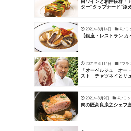
白ワインと相性抜群「
ター”タップナード”添
2021年8月14日
#フラ
【銀座・レストラン カ
2021年8月14日
#フラ
「オーベルジュ オー
スト チャツネイとリ
2021年8月9日
#フラ
肉の匠高良康之シェフ