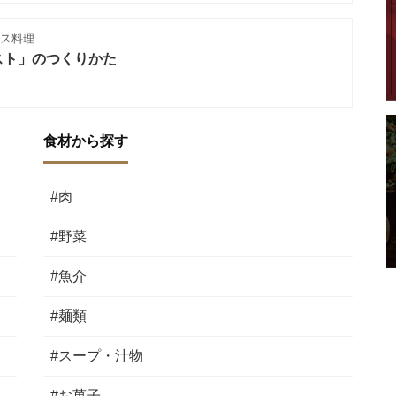
ンス料理
スト」のつくりかた
食材から探す
#肉
#野菜
#魚介
#麺類
#スープ・汁物
#お菓子