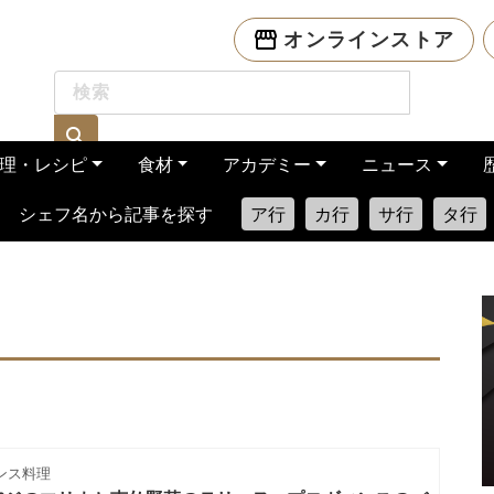
オンラインストア
理・レシピ
食材
アカデミー
ニュース
シェフ名から記事を探す
ア行
カ行
サ行
タ行
ンス料理