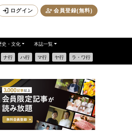
ログイン
会員登録(無料)
歴史・文化
本誌一覧
ナ行
ハ行
マ行
ヤ行
ラ・ワ行