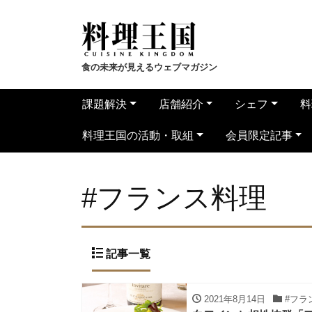
食の未来が見えるウェブマガジン
課題解決
店舗紹介
シェフ
料
料理王国の活動・取組
会員限定記事
#フランス料理
記事一覧
2021年8月14日
#フラ