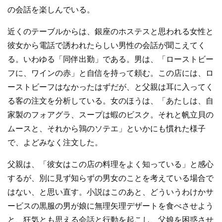
の会話を楽しんでいる。
近くのテーブルからは、銀座のホステスと思われる女性と
彼女から電話で誘われたらしい男性の会話が聞こえてく
る。いわゆる「同伴出勤」である。男は、「ローストビー
フに、ワインの赤」と自信を持って頼む。この店には、ロ
ーストビーフはなかったはずだが、と父親は耳に入ってく
る客の注文を分析している。女のほうは、「あたしは、自
家製のフォアグラ、スープは蝦のビスク。それと帆立貝の
ムースと、それから鶉のソテエ」といかにも慣れた様子
で、よどみなく注文した。
父親は、「彼女はこの店の料理をよく知っている」と感心
するが、別に見ず知らずの男女のことを考えている場合で
はない、と思い直す。小説はこのあと、どういうわけかサ
ービスの黒服の男が娘に無理矢理デザートを食べさせよう
と、狂気とも思える会話と行動を起こし、父娘を困惑させ