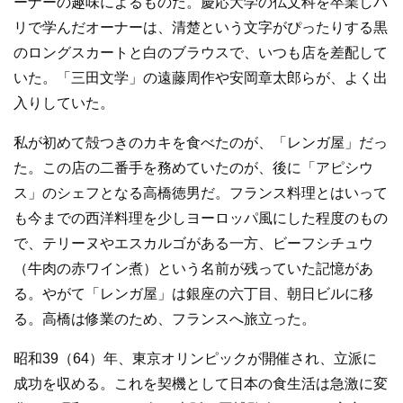
ーナーの趣味によるものだ。慶応大学の仏文科を卒業しパ
リで学んだオーナーは、清楚という文字がぴったりする黒
のロングスカートと白のブラウスで、いつも店を差配して
いた。「三田文学」の遠藤周作や安岡章太郎らが、よく出
入りしていた。
私が初めて殻つきのカキを食べたのが、「レンガ屋」だっ
た。この店の二番手を務めていたのが、後に「アピシウ
ス」のシェフとなる高橋徳男だ。フランス料理とはいって
も今までの西洋料理を少しヨーロッパ風にした程度のもの
で、テリーヌやエスカルゴがある一方、ビーフシチュウ
（牛肉の赤ワイン煮）という名前が残っていた記憶があ
る。やがて「レンガ屋」は銀座の六丁目、朝日ビルに移
る。高橋は修業のため、フランスへ旅立った。
昭和39（64）年、東京オリンピックが開催され、立派に
成功を収める。これを契機として日本の食生活は急激に変