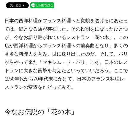
c
tt
e
e
er
日本の西洋料理がフランス料理へと変貌を遂げるにあたっ
b
ては、鍵となる店が存在した。その役割をになったひとつ
o
が、今なお語り継がれているレストラン「花の木」。この
o
店が西洋料理からフランス料理への前奏曲となり、多くの
k
著名な料理人を育み、世に送り出したのだ。そして、パリ
からやって来た「マキシム・ド・パリ」こそ、日本のレス
トランに大きな衝撃を与えたといっていいだろう。ここで
は50年代から70年代末にかけて、日本のフランス料理レ
ストランの変遷をたどってみる。
今なお伝説の「花の木」