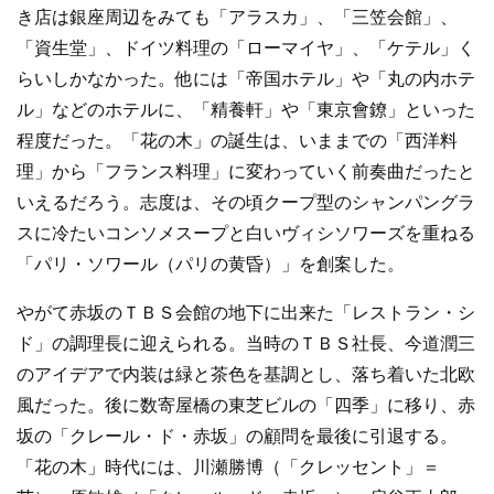
き店は銀座周辺をみても「アラスカ」、「三笠会館」、
「資生堂」、ドイツ料理の「ローマイヤ」、「ケテル」く
らいしかなかった。他には「帝国ホテル」や「丸の内ホテ
ル」などのホテルに、「精養軒」や「東京會鐐」といった
程度だった。「花の木」の誕生は、いままでの「西洋料
理」から「フランス料理」に変わっていく前奏曲だったと
いえるだろう。志度は、その頃クープ型のシャンパングラ
スに冷たいコンソメスープと白いヴィシソワーズを重ねる
「パリ・ソワール（パリの黄昏）」を創案した。
やがて赤坂のＴＢＳ会館の地下に出来た「レストラン・シ
ド」の調理長に迎えられる。当時のＴＢＳ社長、今道潤三
のアイデアで内装は緑と茶色を基調とし、落ち着いた北欧
風だった。後に数寄屋橋の東芝ビルの「四季」に移り、赤
坂の「クレール・ド・赤坂」の顧問を最後に引退する。
「花の木」時代には、川瀬勝博（「クレッセント」＝