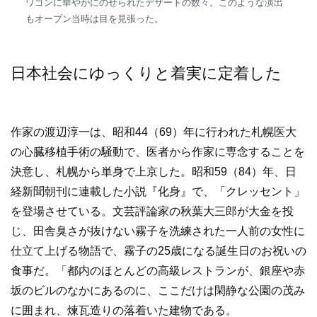
ワゴンに華やかにのせられたデザートの数々。このような演出
もオープン当時は目を見張った。
日本社会にゆっくりと着実に定着した
作家の渡辺淳一は、昭和44（69）年に行われた札幌医大
の心臓移植手術の騒動で、医者から作家に専念することを
決意し、札幌から単身で上京した。昭和59（84）年、日
経新聞朝刊に連載した小説『化身』で、「クレッセント」
を登場させている。文芸評論家の秋葉大三郎が大金を投
じ、田舎臭さが抜けない霧子を洗練された一人前の女性に
仕立て上げる物語で、霧子の25歳になる誕生日のお祝いの
食事だ。「都内のほとんどの高級レストランが、銀座や赤
坂のビルのなかにあるのに、ここだけは閑静な公園の茂み
に囲まれ、煉瓦造りの落着いた建物である。