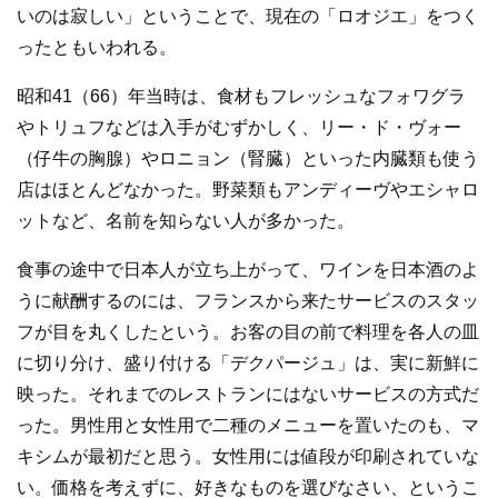
いのは寂しい」ということで、現在の「ロオジエ」をつく
ったともいわれる。
昭和41（66）年当時は、食材もフレッシュなフォワグラ
やトリュフなどは入手がむずかしく、リー・ド・ヴォー
（仔牛の胸腺）やロニョン（腎臓）といった内臓類も使う
店はほとんどなかった。野菜類もアンディーヴやエシャロ
ットなど、名前を知らない人が多かった。
食事の途中で日本人が立ち上がって、ワインを日本酒のよ
うに献酬するのには、フランスから来たサービスのスタッ
フが目を丸くしたという。お客の目の前で料理を各人の皿
に切り分け、盛り付ける「デクパージュ」は、実に新鮮に
映った。それまでのレストランにはないサービスの方式だ
った。男性用と女性用で二種のメニューを置いたのも、マ
キシムが最初だと思う。女性用には値段が印刷されていな
い。価格を考えずに、好きなものを選びなさい、というこ