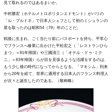
見て取れるのではあるまいか。
中村勝宏（ホテルメトロポリタンエドモント）がパリの
「ル・ブルドネ」で日本人シェフとして初のミシュランの
星を取ったのは昭和54（79）年のことだ。
戦後に生まれ、ごく当たり前にパスポートを持ち、平常心
でフランスへ修業に出かけた平松宏之（「レストランひら
まつ」＝81年帰国）や三國清三（「オテル・ドゥ･ミク
ニ」＝83年帰国）らが目を見張るような活躍をするのは、
もう少し後の時代になってからとなる。「マキシム」到来
から20年を経て、世界に通用する日本人のフランス料理人
が次々と誕生したのである。（敬称略）