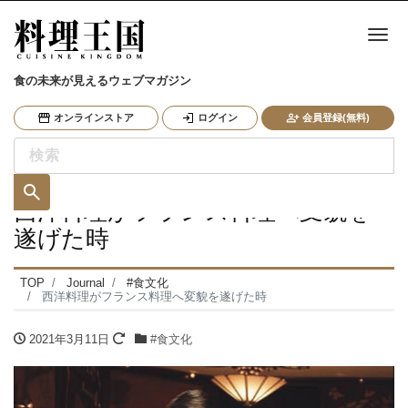
ナ
食の未来が見えるウェブマガジン
オンラインストア
ログイン
会員登録(無料)
西洋料理がフランス料理へ変貌を
遂げた時
TOP
Journal
#食文化
西洋料理がフランス料理へ変貌を遂げた時
2021年3月11日
#食文化