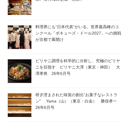
料理界にも“日本代表”がいる。世界最高峰のコ
ンクール「ボキューズ・ドール2027」への挑戦
が京都で幕開け
ビリヤニ調理を科学的に分析し、究極のビリヤ
ニを目指す ビリヤニ大澤（東京・神田） 大
澤孝将 26年6月号
研ぎ澄まされた味覚の創出“お菓子なレストラ
ン” Yama（山）（東京・白金） 勝俣孝一
26年6月号