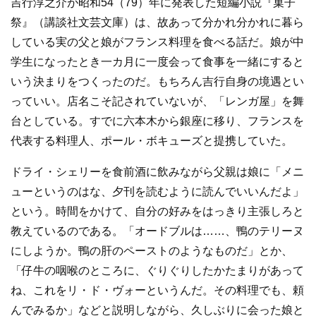
吉行淳之介が昭和54（79）年に発表した短編小説『菓子
祭』（講談社文芸文庫）は、故あって分かれ分かれに暮ら
している実の父と娘がフランス料理を食べる話だ。娘が中
学生になったとき一カ月に一度会って食事を一緒にすると
いう決まりをつくったのだ。もちろん吉行自身の境遇とい
っていい。店名こそ記されていないが、「レンガ屋」を舞
台としている。すでに六本木から銀座に移り、フランスを
代表する料理人、ポール・ボキューズと提携していた。
ドライ・シェリーを食前酒に飲みながら父親は娘に「メニ
ューというのはな、夕刊を読むように読んでいいんだよ」
という。時間をかけて、自分の好みをはっきり主張しろと
教えているのである。「オードブルは……、鴨のテリーヌ
にしようか。鴨の肝のペーストのようなものだ」とか、
「仔牛の咽喉のところに、ぐりぐりしたかたまりがあって
ね、これをリ・ド・ヴォーというんだ。その料理でも、頼
んでみるか」などと説明しながら、久しぶりに会った娘と