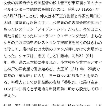
女優の高峰秀子と映画監督の松山善三が東京霞ヶ関のチャ
ペルセンターで結婚式を挙げたのは、昭和30（1955）年
の3月26日のことだ。仲人は木下恵介監督と作家の川口松
太郎。披露宴は銀座４丁目、和光裏の名古屋会館の地下に
あったレストラン「メイゾン・シド」だった。今ではごく
当たり前になったレストラン・ウエディングだが、まちな
かその当時に街中のレストランで披露宴を開くのはきわめ
て珍しく、店の前には大勢のファンが押しかけて大騒ぎに
なった。シェフは、志度（しど）藤雄。明治34（01）
年、香川県の三本松に生まれた。小学校を卒業するとすぐ
に神戸の洋食屋で働き始める。大正10（21）年、20歳で
京都の「萬葉軒」に入り、ヨーロッパに渡ることを夢み
る。料理人として欧州航路の客船「香取丸」に乗り込み、
ロンドンに着くと予定通り出発直前に船から脱走して町に
消えた。
結局、不法入国で逮捕され、強制退去処分となった。「香