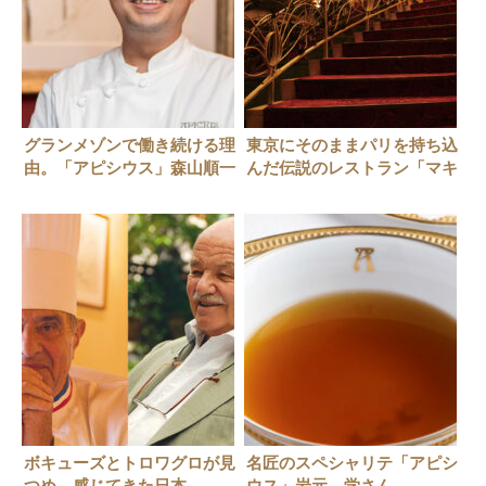
グランメゾンで働き続ける理
東京にそのままパリを持ち込
由。「アピシウス」森山順一
んだ伝説のレストラン「マキ
さん
シム・ド・パリ」とは？
ボキューズとトロワグロが見
名匠のスペシャリテ「アピシ
つめ、感じてきた日本
ウス」岩元 学さん