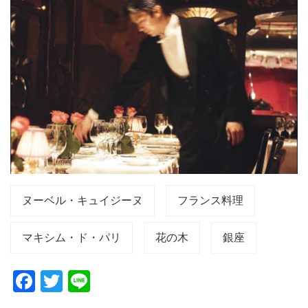
ヌーベル・キュイジーヌ
フランス料理
マキシム・ド・パリ
花の木
銀座
F
T
Li
a
wi
n