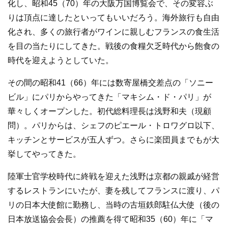
化し、昭和45（70）年の大阪万国博覧会で、その変容ぶ
りは頂点に達したといってもいいだろう。海外旅行も自由
化され、多くの旅行者がワインに親しむフランスの食生活
を目の当たりにしてきた。戦後の食糧欠乏時代から飽食の
時代を迎えようとしていた。
その間の昭和41（66）年には数寄屋橋交差点の「ソニー
ビル」にパリからやってきた「マキシム・ド・パリ」が
華々しくオープンした。初代総料理長は浅野和夫（現顧
問）。パリからは、シェフのピエール・トロワグロ以下、
キッチンとサービスが五人ずつ。さらに楽団員までもが大
挙してやってきた。
陸軍士官学校時代に終戦を迎えた浅野は京都の親戚が経営
するレストランにいたが、妻を残してフランスに渡り、パ
リの日本大使館に勤務し、当時の古垣鉄郎駐仏大使（後の
日本放送協会会長）の推薦を得て昭和35（60）年に「マ