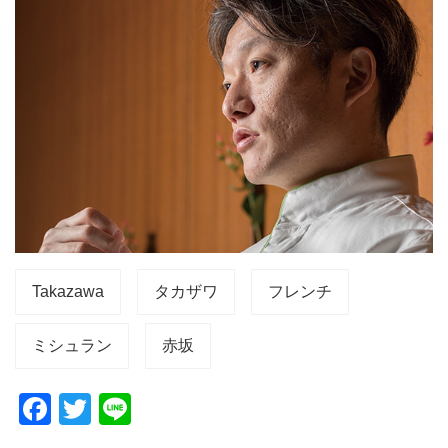
Takazawa
タカザワ
フレンチ
ミシュラン
赤坂
F
T
Li
a
wi
n