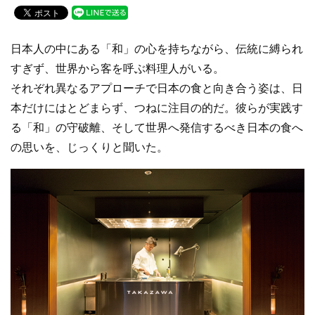
c
tt
e
e
er
日本人の中にある「和」の心を持ちながら、伝統に縛られ
b
すぎず、世界から客を呼ぶ料理人がいる。
o
それぞれ異なるアプローチで日本の食と向き合う姿は、日
o
本だけにはとどまらず、つねに注目の的だ。彼らが実践す
k
る「和」の守破離、そして世界へ発信するべき日本の食へ
の思いを、じっくりと聞いた。