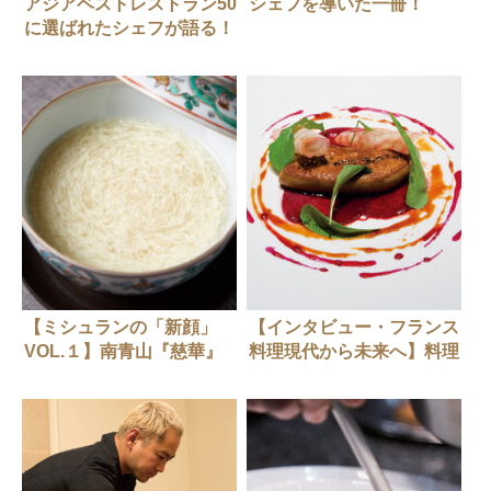
アジアベストレストラン50
シェフを導いた一冊！
に選ばれたシェフが語る！
本当においしい国産ワイン
5選
【ミシュランの「新顔」
【インタビュー・フランス
VOL.１】南青山『慈華』
料理現代から未来へ】料理
田村亮介さん
評論家 山本益博さんイン
タビュー