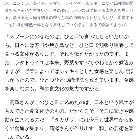
ン、ニンジン、長イモ、トマト、シイタケ、ズッキーニなど15種類の野
菜を赤キャベツで巻いた。その姿は、ハレの日に食べる太巻きを思わせ
る。頬張ると大徳寺納豆の香りと塩の風味がふわりと広がり、咀嚼する
ごとに味が渾然一体となり変化していく様は、まるで物語のようだ。
「スプーンにのせたのは、ひと口で食べてもらいたいか
ら。日本には寿司や焼き鳥など、ひと口で頬張り咀嚼して
食べる文化があります。それを伝えたかったのです。ま
た、ラタトゥイユは本来、野菜をすべてやわらかく煮込み
ますが、野菜によってはシャキッとした食感を楽しんでほ
しかったので、ひとつひとつ調理法を変えています。食感
を楽しむのも、和の食文化の魅力ですから」
髙澤さんがこのひと皿に込めたのは、日本という風土が
育んできた食文化そのもの。だからこそ、そこに驚きや感
動が生まれるのだ。「タカザワ」には今日も世界中から多
くの食通が集まり、髙澤さんが作り出す「和」の芸術を楽
しんでいる。