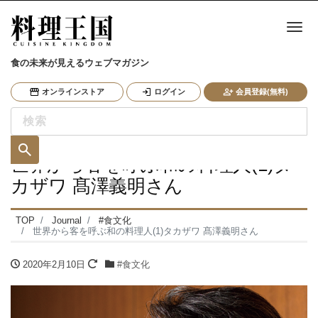
ナ
食の未来が見えるウェブマガジン
オンラインストア
ログイン
会員登録(無料)
世界から客を呼ぶ和の料理人(1)タ
カザワ 髙澤義明さん
TOP
Journal
#食文化
世界から客を呼ぶ和の料理人(1)タカザワ 髙澤義明さん
2020年2月10日
#食文化