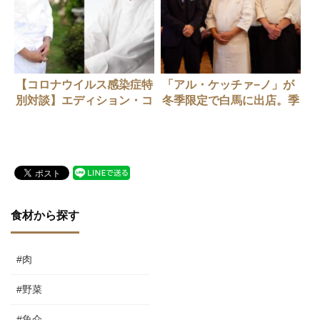
【コロナウイルス感染症特
「アル・ケッチァ−ノ」が
別対談】エディション・コ
冬季限定で白馬に出店。季
ウジ シモムラ 下村浩司シ
節で地域間を移動する新た
ェフ × アル・ケッチァーノ
なレストラン営業形態への
奥田政行シェフ（後編）
チャレンジ
食材から探す
#肉
#野菜
#魚介