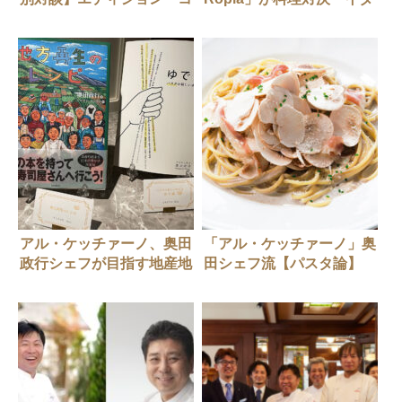
ウジ シモムラ 下村浩司シ
リアン」を開催
ェフ × アル・ケッチァーノ
奥田政行シェフ（前編）
アル・ケッチァーノ、奥田
「アル・ケッチァーノ」奥
政行シェフが目指す地産地
田シェフ流【パスタ論】
消の道