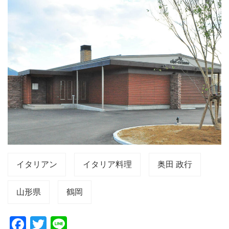
イタリアン
イタリア料理
奥田 政行
山形県
鶴岡
F
T
Li