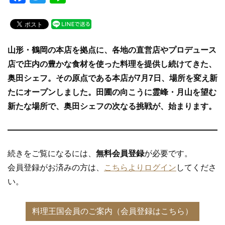
a
wi
n
c
tt
e
e
er
山形・鶴岡の本店を拠点に、各地の直営店やプロデュース
b
店で庄内の豊かな食材を使った料理を提供し続けてきた、
o
奥田シェフ。その原点である本店が7月7日、場所を変え新
o
たにオープンしました。田圃の向こうに霊峰・月山を望む
k
新たな場所で、奥田シェフの次なる挑戦が、始まります。
続きをご覧になるには、
無料会員登録
が必要です。
会員登録がお済みの方は、
こちらよりログイン
してくださ
い。