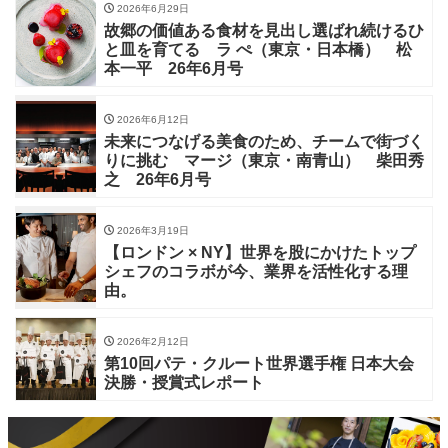
2026年6月29日
故郷の価値ある食材を見出し選ばれ続けるひ
と皿を育てる ラ ぺ（東京・日本橋） 松
本一平 26年6月号
2026年6月12日
未来につなげる美食のため、チームで街づく
りに挑む マージ（東京・南青山） 柴田秀
之 26年6月号
2026年3月19日
【ロンドン × NY】世界を股にかけたトップ
シェフのコラボが今、業界を活性化する理
由。
2026年2月12日
第10回パテ・クルート世界選手権 日本大会
決勝・授賞式レポート