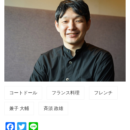
コートドール
フランス料理
フレンチ
兼子 大輔
斉須 政雄
F
T
Li