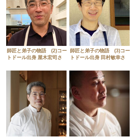
師匠と弟子の物語 (2)コー
師匠と弟子の物語 (3)コー
トドール出身 屋木宏司さ
トドール出身 田村敏幸さ
ん（クネル）
ん（ラ ボンヌ ターシュ）