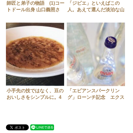
師匠と弟子の物語 (1)コー
「ジビエ」といえばこの
トドール出身 山口義照さ
人。あえて選んだ淡泊な山
ん（レストラン パトゥ）
うずら「ラ・ベカス」渋谷
圭紀さん
小手先の技ではなく、豆の
「エビアンスパークリン
おいしさをシンプルに。4
グ」ローンチ記念 エクス
日がかりのスープ「ラス」
クルーシブ・ランチで披露
兼子大輔さん
された新たなスパークリン
グウォーターの魅力【後
編】大阪会場・プレスキル