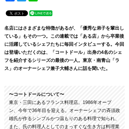
a
wi
n
c
tt
e
e
er
名店にはさまざまな特徴があるが、「優秀な弟子を輩出し
b
ている」もその一つ。この連載では「ある店」から卒業後
o
に活躍しているシェフたちに毎回インタビューする。今回
o
は登場いただくのは、「コートドール」出身の4名のシェ
k
フを紹介するシリーズの最後の一人。
東京・南青山「ラ
ス」のオーナーシェフ兼子大輔さんに話を聞いた。
〜コートドールについて〜
東京・三田にあるフランス料理店。1986年オープ
ン、今年で36年目を迎える。オーナーシェフの斉須政
雄氏が作るシンプルかつ温もりのある料理で知られ、
また、氏の料理人としてのまっすぐな生き方は料理業