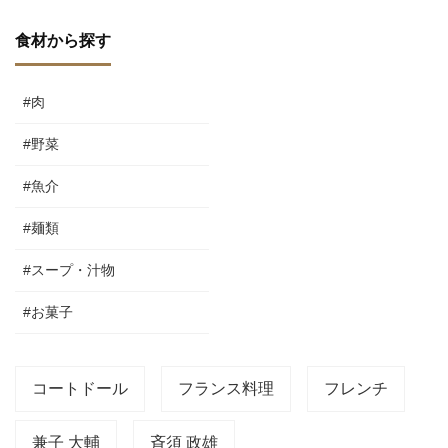
食材から探す
#肉
#野菜
#魚介
#麺類
#スープ・汁物
#お菓子
コートドール
フランス料理
フレンチ
兼子 大輔
斉須 政雄